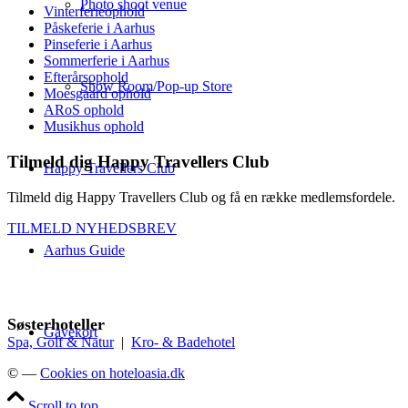
Photo shoot venue
Vinterferieophold
Påskeferie i Aarhus
Pinseferie i Aarhus
Sommerferie i Aarhus
Efterårsophold
Show Room/Pop-up Store
Moesgaard ophold
ARoS ophold
Musikhus ophold
Tilmeld dig Happy Travellers Club
Happy Travellers Club
Tilmeld dig Happy Travellers Club og få en række medlemsfordele.
TILMELD NYHEDSBREV
Aarhus Guide
Søsterhoteller
Gavekort
Spa, Golf & Natur
|
Kro- & Badehotel
© —
Cookies on hoteloasia.dk
Scroll to top