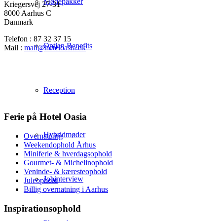
Mødepakker
Kriegersvej 27-31
8000 Aarhus C
Danmark
Telefon : 87 32 37 15
Optjen Benefits
Mail :
mail@hoteloasia.dk
Reception
Ferie på Hotel Oasia
Hybridmøder
Overnatning
Weekendophold Århus
Miniferie & hverdagsophold
Gourmet- & Michelinophold
Veninde- & kæresteophold
Jobinterview
Juleophold
Billig overnatning i Aarhus
Inspirationsophold