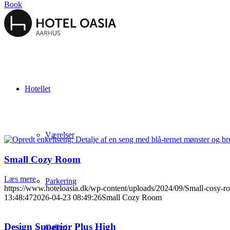
Book
Hotellet
Værelser
Small Cozy Room
Læs mere
Parkering
https://www.hoteloasia.dk/wp-content/uploads/2024/09/Small-cosy-r
13:48:47
2026-04-23 08:49:26
Small Cozy Room
Design Superior Plus High
Galleri