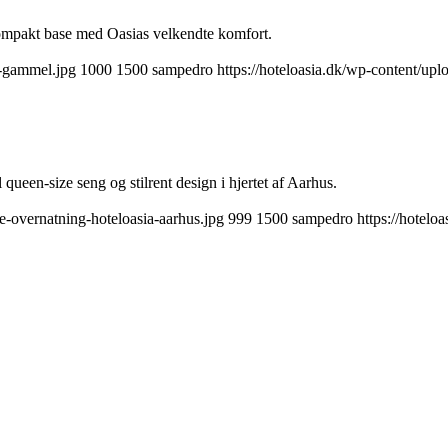
n kompakt base med Oasias velkendte komfort.
l-gammel.jpg
1000
1500
sampedro
https://hoteloasia.dk/wp-content/up
 queen-size seng og stilrent design i hjertet af Aarhus.
e-overnatning-hoteloasia-aarhus.jpg
999
1500
sampedro
https://hotelo