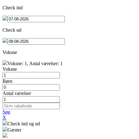
Check ind
Check ud
Voksne
Voksne
: 1
, Antal værelser
: 1
Voksne
Børn
Antal værelser
Søg
X
Check ind og ud
Gæster