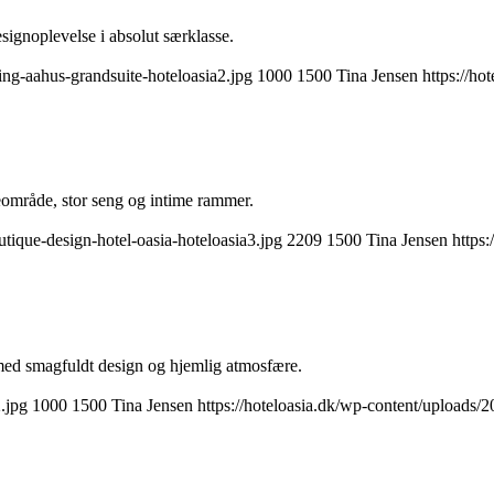
signoplevelse i absolut særklasse.
ng-aahus-grandsuite-hoteloasia2.jpg
1000
1500
Tina Jensen
https://ho
eområde, stor seng og intime rammer.
tique-design-hotel-oasia-hoteloasia3.jpg
2209
1500
Tina Jensen
https
 med smagfuldt design og hjemlig atmosfære.
.jpg
1000
1500
Tina Jensen
https://hoteloasia.dk/wp-content/uploads/