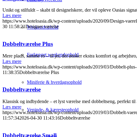
Unikt og stilfuldt – skabt til designelskere, der vil opleve Oasias signa
Læs mere
https://www.hoteloasia.dk/wp-content/uploads/2020/09/Design-vaere
30 11:58:21
Designer værelse
Weekendophold
Dobbeltværelse Plus
Forlænget weekendophold
Mere plads, samme ro – til jer, der ønsker ekstra komfort og arbejds
Læs mere
https://www.hoteloasia.dk/wp-content/uploads/2019/03/Dobbelt-plus
11:38:35
Dobbeltværelse Plus
Miniferie & hverdagsophold
Dobbeltværelse
Klassisk og indbydende – et lyst værelse med dobbeltseng, perfekt ti
Læs mere
Veninde- & kæresteophold
https://www.hoteloasia.dk/wp-content/uploads/2019/03/Dobbelt-vaere
11:57:34
2026-04-30 11:43:16
Dobbeltværelse
Dobbeltværelse Small