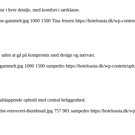
tur i hver detalje, med komfort i særklasse.
lse-gammelt.jpg
1000
1500
Tina Jensen
https://hoteloasia.dk/wp-conte
ro, uden at gå på kompromis med design og nærvær.
-gammelt.jpg
1000
1500
sampedro
https://hoteloasia.dk/wp-content/up
l afslappende ophold med central beliggenhed.
lse-renoveret-thumbnail.jpg
757
981
sampedro
https://hoteloasia.dk/