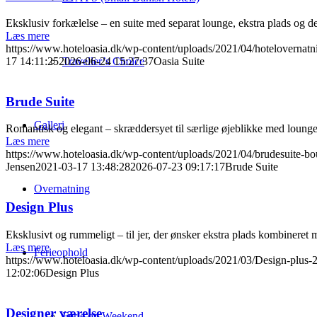
Eksklusiv forkælelse – en suite med separat lounge, ekstra plads og de
Læs mere
https://www.hoteloasia.dk/wp-content/uploads/2021/04/hotelovernatni
17 14:11:25
2026-06-24 15:27:37
Oasia Suite
Traveller’s Choice
Brude Suite
Galleri
Romantisk og elegant – skræddersyet til særlige øjeblikke med loung
Læs mere
https://www.hoteloasia.dk/wp-content/uploads/2021/04/brudesuite-bou
Jensen
2021-03-17 13:48:28
2026-07-23 09:17:17
Brude Suite
Overnatning
Design Plus
Eksklusivt og rummeligt – til jer, der ønsker ekstra plads kombineret
Læs mere
Ferieophold
https://www.hoteloasia.dk/wp-content/uploads/2021/03/Design-plus-2
12:02:06
Design Plus
Designer værelse
Ferie og Weekend