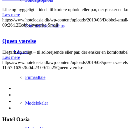
Søndagsophold
Lille og hyggeligt – ideelt til kortere ophold eller par, der ønsker e
Læs mere
https://www.hoteloasia.dk/wp-content/uploads/2019/03/Dobbel-smal
09:26:12
Dobbeltværelse Small
Sommerferie i Aarhus
Queen værelse
Erhverv
Elegant og roligt – til solorejsende eller par, der ønsker en komfortabel
Læs mere
https://www.hoteloasia.dk/wp-content/uploads/2019/03/queen-vaerels
11:57:16
2026-04-23 09:12:25
Queen værelse
Firmaaftale
Mødelokaler
Hotel Oasia