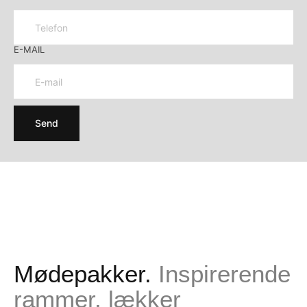
E-MAIL
Send
MØDPAKKER
MØDER & EVENTS I ÆSTETISKE
Media error: Format(s) not supported or source(s) not found
RAMMER
Download fil: https://www.hoteloasia.dk/wp-content/uploads/2024/09/Overblik-
J.Vingtoft-Hotel-Oasia-B2B-final-cut.mp4
Mødepakker.
Inspirerende
rammer, lækker