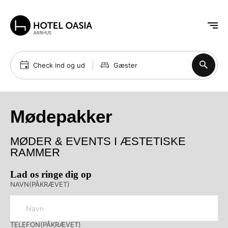
Check ind og ud
Gæster
Mødepakker
MØDER & EVENTS I ÆSTETISKE
RAMMER
Lad os ringe dig op
NAVN
(PÅKRÆVET)
TELEFON
(PÅKRÆVET)