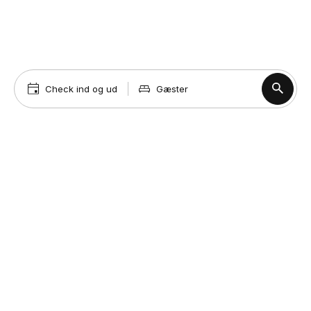
Check ind og ud
Gæster