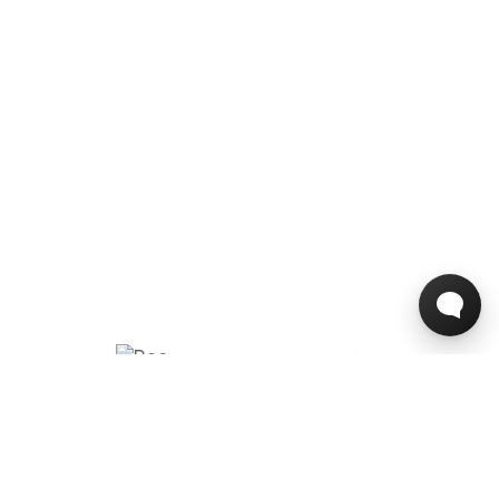
MAIL
KONTAKT VORES RECEPTION
Send mail til:
Telefonnummer:
mail@hoteloasia.dk