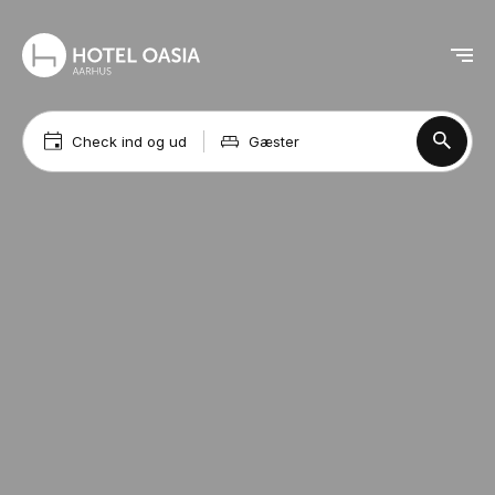
Check ind og ud
Gæster