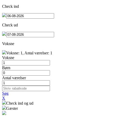
Check ind
Check ud
Voksne
Voksne
: 1
, Antal værelser
: 1
Voksne
Børn
Antal værelser
Søg
X
Check ind og ud
Gæster