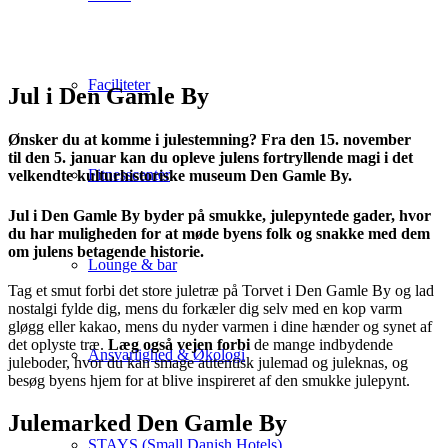
Faciliteter
Jul i Den Gamle By
Ønsker du at komme i julestemning? Fra
den
15. november
til
den
5. januar kan du opleve julens fortryllende magi i det
Fitnesscenter
velkendte kulturhistoriske museum Den Gamle By.
Jul i Den Gamle By byder på smukke, julepyntede gader, hvor
du har muligheden for at møde byens folk og snakke med dem
om julens betagende historie.
Lounge & bar
Tag et smut forbi det store juletræ på Torvet i Den Gamle By og lad
nostalgi fylde dig, mens du forkæler dig selv med en kop varm
gløgg eller kakao, mens du nyder varmen i dine hænder og synet af
det oplyste træ.
Læg også vejen forbi
de mange indbydende
Ansvarlighed & Økologi
juleboder, hvor du kan smage autentisk julemad og juleknas, og
besøg byens hjem for at blive inspireret af den smukke julepynt.
Julemarked Den Gamle By
STAYS (Small Danish Hotels)