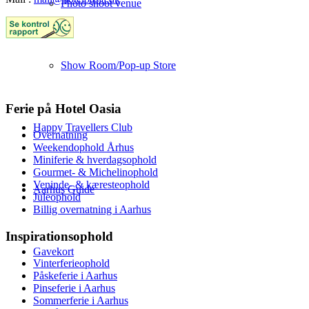
Photo shoot venue
Show Room/Pop-up Store
Ferie på Hotel Oasia
Happy Travellers Club
Overnatning
Weekendophold Århus
Miniferie & hverdagsophold
Gourmet- & Michelinophold
Veninde- & kæresteophold
Aarhus Guide
Juleophold
Billig overnatning i Aarhus
Inspirationsophold
Gavekort
Vinterferieophold
Påskeferie i Aarhus
Pinseferie i Aarhus
Sommerferie i Aarhus