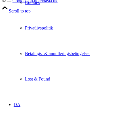
© —
Cookies on hoteloasia.dk
Cookies
Scroll to top
Privatlivspolitik
Betalings- & annulleringsbetingelser
Lost & Found
DA