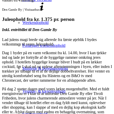
Den Gamle By | Visitaarhus
Juleophold fra kr. 1.375 pr. person
Weekendophold
Inkl. entrèbillet til Den Gamle By
Lad julens magi brede sig allerede fra første øjeblik I bydes
velkommen til vores Juleophold.
Forlænget weekendophold
Dag 1 byder på en varm velkomst fra kl. 14.00, hvor I kan tjekke
ind og lade jer fortrylle af de hyggelige rammer omkring jeres
ophold. I hotellets hyggelige lounge bliver I budt på en lækker
cocktail, før I skal ud og opleve aftenstemningen i byen, eller inden I
Miniferie & hverdagsophold
trækker jer tilbage til et af de dejlige dobbeltværelser. Her venter en
utrolig komfortabel seng fra Hästens og en B&O tv med
Chromecast, der sætter rammerne for en afslappende aften.
På dag 2 starter dagen med vores lækre morgenbuffet. Med et fuldt
Veninde- & kæresteophold
energiniveau er I klar til at udforske Den Gamle By eller Tivoli
Friheden, hvor julens charmerende atmosfære venter på jer. Når I
vender tilbage til hotellet efter en dag fyldt med kunst, oplevelser
eller shopping, kan I slappe af med en dejlig kop økologisk kaffe
eller te. Afslut dagen med endnu en behagelig overnatning, som