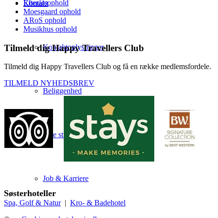
Efterårsophold
Kontakt
Moesgaard ophold
ARoS ophold
Musikhus ophold
Tilmeld dig Happy Travellers Club
Kontaktoplysninger
Tilmeld dig Happy Travellers Club og få en række medlemsfordele.
TILMELD NYHEDSBREV
Beliggenhed
Ofte stillede spørgsmål
Job & Karriere
Søsterhoteller
Spa, Golf & Natur
|
Kro- & Badehotel