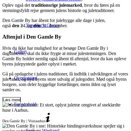
Oplev også det
traditionsrige julemarked
, hvor du føres på en
stemningsfyldt rejse gennem julens historie og juletraditioner.
Den Gamle By har åbent for julehygge alle dage i julen,
Traveller’s Choice
også
den
24. og
den
31. december.
Aftenjul i Den Gamle By
Hvis du ikke har mulighed for at besøge Den Gamle By i
Galleri
dagstimerne, skal du ikke frygte at misse julestemningen. Den
Gamle By holder nemlig også åbent til aftenjul, hvor du kan opleve
byens julepyntede gader oplyst i mørket.
Gå på opdagelse i julens traditioner, få indblik i udviklingen af vores
Overnatning
julevaner, og nyd byens store udvalg af julegodter. Mød også byens
borgere, som deler hyggelige fortællinger, mens ilden og lyset
samler os.
Læs mere
Ferieophold
Den Gamle By | Visitaarhus
Ferie og Weekend