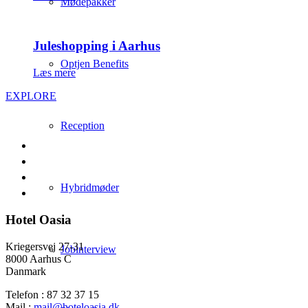
Mødepakker
Juleshopping i Aarhus
Optjen Benefits
Læs mere
EXPLORE
Reception
Hybridmøder
Hotel Oasia
Kriegersvej 27-31
Jobinterview
8000 Aarhus C
Danmark
Telefon : 87 32 37 15
Mail :
mail@hoteloasia.dk