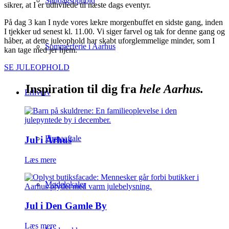
Søndagsophold
sikrer, at I er udhvilede til næste dags eventyr.
På dag 3 kan I nyde vores lækre morgenbuffet en sidste gang, inden
I tjekker ud senest kl. 11.00. Vi siger farvel og tak for denne gang og
håber, at dette juleophold har skabt uforglemmelige minder, som I
Sommerferie i Aarhus
kan tage med jer hjem.
SE JULEOPHOLD
Inspiration til dig fra
hele Aarhus.
Erhverv
Firmaaftale
Jul i Århus
Læs mere
Mødelokaler
Jul i Den Gamle By
Læs mere