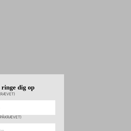
 ringe dig op
KRÆVET)
(PÅKRÆVET)