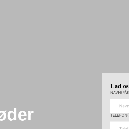
Lad os
NAVN
(PÅ
øder
TELEFON