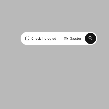
Check ind og ud
Gæster